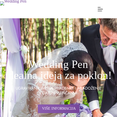
Wedding Pen
idealna ideja za poklon!
UGRAVIRANA IMENA MLADENKE I MLADOŽENJE
I DATUM VJENČANJA
VIŠE INFORMACIJA